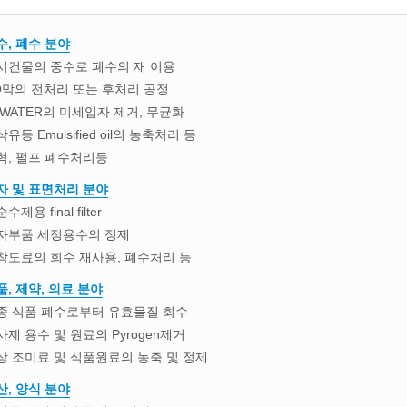
수, 폐수 분야
시건물의 중수로 폐수의 재 이용
O막의 전처리 또는 후처리 공정
I WATER의 미세입자 제거, 무균화
유등 Emulsified oil의 농축처리 등
혁, 펄프 폐수처리등
자 및 표면처리 분야
수제용 final filter
자부품 세정용수의 정제
착도료의 회수 재사용, 폐수처리 등
품, 제약, 의료 분야
종 식품 폐수로부터 유효물질 회수
사제 용수 및 원료의 Pyrogen제거
상 조미료 및 식품원료의 농축 및 정제
산, 양식 분야