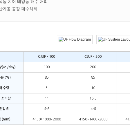
식동 치어 배양동 해수 처리
산가공 공장 폐수처리
CJUF - 100
CJUF - 200
(㎥ /day)
100
200
율 (%)
85
85
터 수량
5
10
 소비량
11
16.5
전압력
4-6
4-6
 (mm)
4150*1000*2000
4150*1400*2000
41