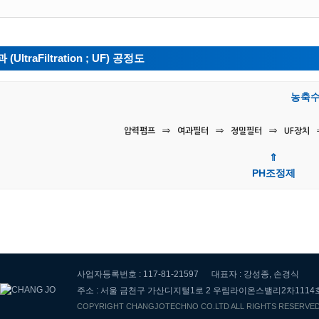
UltraFiltration ; UF) 공정도
농축수
압력펌프
⇒
여과필터
⇒
정밀필터
⇒
UF장치
⇑
PH조정제
사업자등록번호 : 117-81-21597
대표자 : 강성종, 손경식
주소 : 서울 금천구 가산디지털1로 2 우림라이온스밸리2차1114
COPYRIGHT CHANGJOTECHNO CO.LTD ALL RIGHTS RESERVE