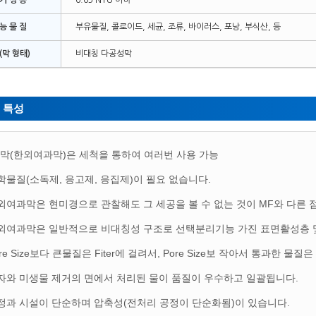
 거 성 능
0.05 NTU 이하
 능 물 질
부유물질, 콜로이드, 세균, 조류, 바이러스, 포낭, 부식산, 등
(막 형태)
비대칭 다공성막
 특성
F막(한외여과막)은 세척을 통하여 여러번 사용 가능
학물질(소독제, 응고제, 응집제)이 필요 없습니다.
외여과막은 현미경으로 관찰해도 그 세공을 볼 수 없는 것이 MF와 다른 
외여과막은 일반적으로 비대칭성 구조로 선택분리기능 가진 표면활성층 
re Size보다 큰물질은 Fiter에 걸려서, Pore Size보 작아서 통과한 물
자와 미생물 제거의 면에서 처리된 물이 품질이 우수하고 일괄됩니다.
정과 시설이 단순하며 압축성(전처리 공정이 단순화됨)이 있습니다.